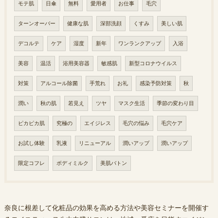
モテ肌
日傘
無料
愛用者
お仕事
毛穴
ターンオーバー
健康な肌
深部洗顔
くすみ
美しい肌
デコルテ
ケア
湿度
新年
ワンランクアップ
入浴
美容
温活
浴用美容器
敏感肌
新型コロナウイルス
対策
アルコール除菌
手荒れ
お礼
感染予防対策
秋
潤い
秋の肌
若見え
ツヤ
マスク生活
季節の変わり目
ピカピカ肌
究極の
エイジレス
毛穴の悩み
毛穴ケア
お試し体験
乳液
リニューアル
潤いアップ
潤いアップ
限定コフレ
ボディミルク
美肌バトン
奈良に根差して化粧品の効果を高める方法や美容セミナーを開催す