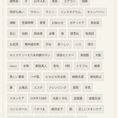
脂性肌
手
お手入れ
美肌
エアコン
掃除
気持ち良い
サロン
ラミノ
インスタグラム
キャンペーン
体験
営業時間
変更
お知らせ
ボディケア
美顔器
安心
信頼
肌改善
必要
春
肌荒れ
泡洗顔
お花見
紫外線対策
万全
若々しい
ハリ
弾力
モイスティーヌ八木内膳サロン
美容セミナー
美肌塾
大阪
rara.y
令和
素肌美人
老化
8割
トラブル
健康
美しい素肌
ツヤ肌
ピカピカ光る肌
秘密兵器
老化防止
夏
お風呂
エステ
クレンジング
原因
本気
スキンケア
LOOP CARE
化粧くずれ
皮脂量
皮脂分泌
コントロール
ベタつき
婚活女子
肌
正しいスキンケア