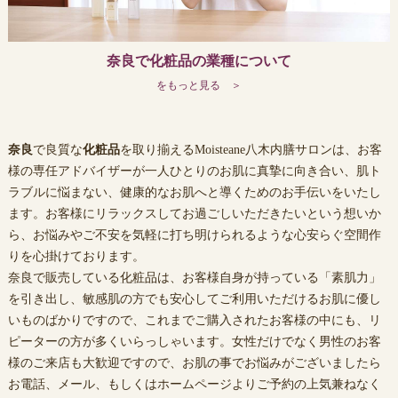
奈良で化粧品の業種について
をもっと見る ＞
奈良
で良質な
化粧品
を取り揃えるMoisteane八木内膳サロンは、お客
様の専任アドバイザーが一人ひとりのお肌に真摯に向き合い、肌ト
ラブルに悩まない、健康的なお肌へと導くためのお手伝いをいたし
ます。お客様にリラックスしてお過ごしいただきたいという想いか
ら、お悩みやご不安を気軽に打ち明けられるような心安らぐ空間作
りを心掛けております。
奈良
で販売している
化粧品
は、お客様自身が持っている「素肌力」
を引き出し、敏感肌の方でも安心してご利用いただけるお肌に優し
いものばかりですので、これまでご購入されたお客様の中にも、リ
ピーターの方が多くいらっしゃいます。女性だけでなく男性のお客
様のご来店も大歓迎ですので、お肌の事でお悩みがございましたら
お電話、メール、もしくはホームページよりご予約の上気兼ねなく